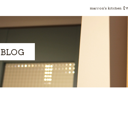
marron's kit
 BLOG