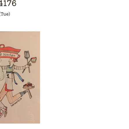
4176
(Tue)