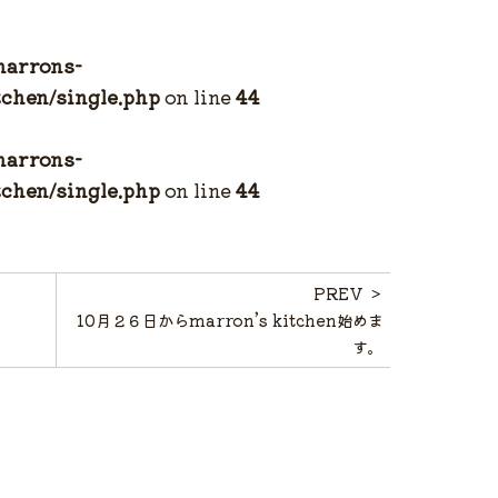
marrons-
chen/single.php
on line
44
marrons-
chen/single.php
on line
44
PREV ＞
10月２６日からmarron’s kitchen始めま
す。