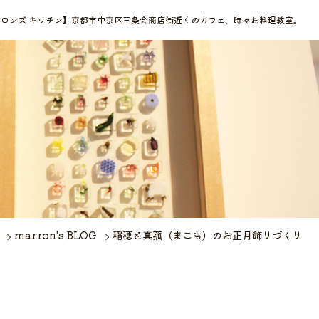
chen【マロンズ キッチン】京都市中京区三条会商店街近くのカフェ、時々お料理教室。
marron's BLOG
稲穂と真菰（まこも）のお正月飾りづくり