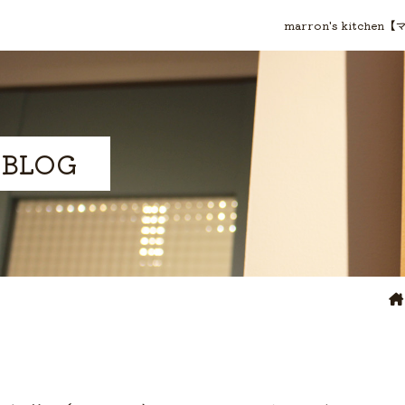
marron's kit
 BLOG