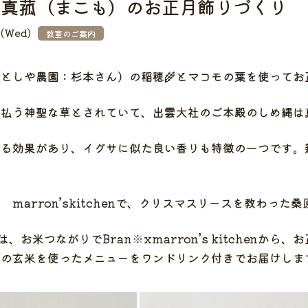
と真菰（まこも）のお正月飾りづくり
0(Wed)
教室のご案内
としや農園：杉本さん）の稲穂🌾とマコモの葉を使ってお
を払う神聖な草とされていて、出雲大社のご本殿のしめ縄は
する効果があり、イグサに似た良い香りも特徴の一つです。
 marron’skitchenで、クリスマスリースを教わった
は、お米つながりでBran※xmarron’s kitchen
んの玄米を使ったメニューをワンドリンク付きでお届けしま